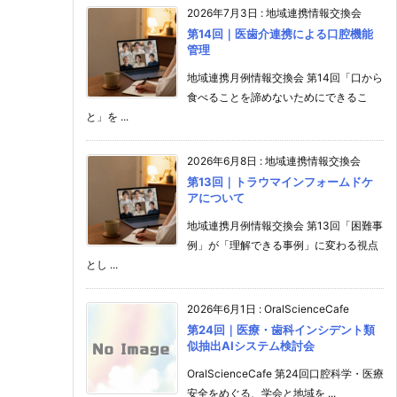
2026年7月3日
:
地域連携情報交換会
第14回｜医歯介連携による口腔機能
管理
地域連携月例情報交換会 第14回「口から
食べることを諦めないためにできるこ
と」を ...
2026年6月8日
:
地域連携情報交換会
第13回｜トラウマインフォームドケ
アについて
地域連携月例情報交換会 第13回「困難事
例」が「理解できる事例」に変わる視点
とし ...
2026年6月1日
:
OralScienceCafe
第24回｜医療・歯科インシデント類
似抽出AIシステム検討会
OralScienceCafe 第24回口腔科学・医療
安全をめぐる、学会と地域を ...