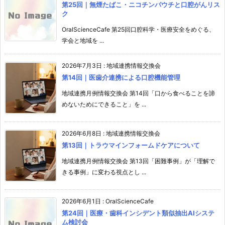
第25回｜無煙たばこ・ニコチンパウチと口腔がんリス
ク
OralScienceCafe 第25回口腔科学・医療安全をめぐる、
学会と地域を ...
2026年7月3日
:
地域連携情報交換会
第14回｜医歯介連携による口腔機能管理
地域連携月例情報交換会 第14回「口から食べることを諦
めないためにできること」を ...
2026年6月8日
:
地域連携情報交換会
第13回｜トラウマインフォームドケアについて
地域連携月例情報交換会 第13回「困難事例」が「理解で
きる事例」に変わる視点とし ...
2026年6月1日
:
OralScienceCafe
第24回｜医療・歯科インシデント類似抽出AIシステ
ム検討会