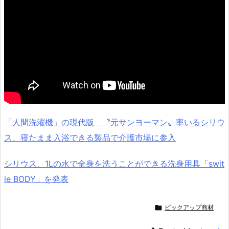
「人間洗濯機」の現代版 〝元サンヨーマン〟率いるシリウ
ス、寝たまま入浴できる製品で介護市場に参入
シリウス、1Lの水で全身を洗うことができる洗身用具「swit
le BODY」を発表

ピックアップ商材