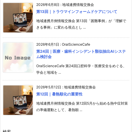
2026年6月8日
:
地域連携情報交換会
第13回｜トラウマインフォームドケアについて
地域連携月例情報交換会 第13回「困難事例」が「理解で
きる事例」に変わる視点とし ...
2026年6月1日
:
OralScienceCafe
第24回｜医療・歯科インシデント類似抽出AIシステ
ム検討会
OralScienceCafe 第24回口腔科学・医療安全をめぐる、
学会と地域を ...
2026年5月12日
:
地域連携情報交換会
第12回｜暑熱順化の重要性
地域連携月例情報交換会 第12回5月から始める熱中症対策
の準備運動として、暑熱順 ...
検索