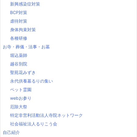
新興感染症対策
BCP対策
虐待対策
身体拘束対策
各種研修
お寺・葬儀・法事・お墓
堀込薬師
越谷別院
聖苑花みずき
永代供養墓るりの集い
ペット霊園
webお参り
厄除大祭
特定非営利活動法人寺院ネットワーク
社会福祉法人るりこう会
自己紹介