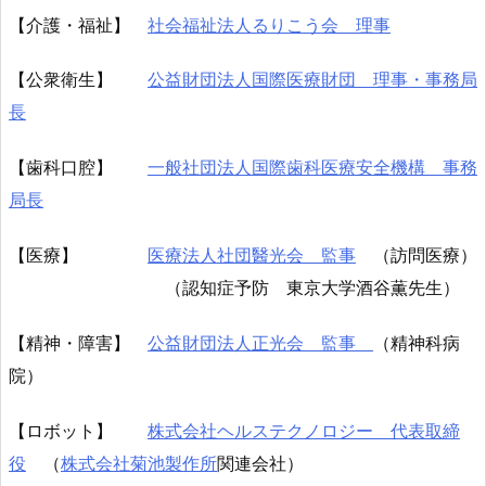
【介護・福祉】
社会福祉法人るりこう会 理事
【公衆衛生】
公益財団法人国際医療財団 理事・事務局
長
【歯科口腔】
一般社団法人国際歯科医療安全機構 事務
局長
【医療】
医療法人社団醫光会 監事
（訪問医療）
（認知症予防 東京大学酒谷薫先生）
【精神・障害】
公益財団法人正光会 監事
（精神科病
院）
【ロボット】
株式会社ヘルステクノロジー 代表取締
役
（
株式会社菊池製作所
関連会社）