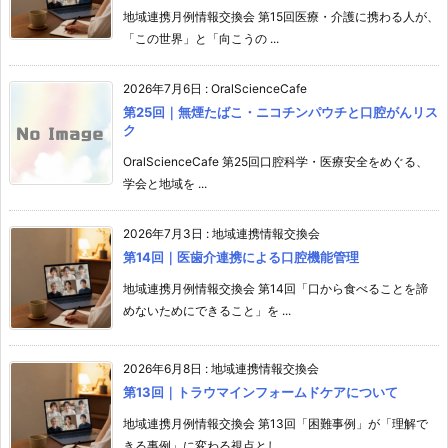
地域連携月例情報交換会 第15回医療・介護に携わる人が、
「この世界」と「向こうの ...
2026年7月6日
:
OralScienceCafe
第25回｜無煙たばこ・ニコチンパウチと口腔がんリス
ク
OralScienceCafe 第25回口腔科学・医療安全をめぐる、
学会と地域を ...
2026年7月3日
:
地域連携情報交換会
第14回｜医歯介連携による口腔機能管理
地域連携月例情報交換会 第14回「口から食べることを諦
めないためにできること」を ...
2026年6月8日
:
地域連携情報交換会
第13回｜トラウマインフォームドケアについて
地域連携月例情報交換会 第13回「困難事例」が「理解で
きる事例」に変わる視点とし ...