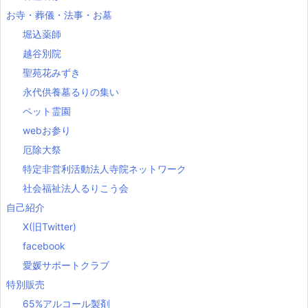
お寺・葬儀・法事・お墓
堀込薬師
越谷別院
聖苑花みずき
永代供養墓るりの集い
ペット霊園
webお参り
厄除大祭
特定非営利活動法人寺院ネットワーク
社会福祉法人るりこう会
自己紹介
X(旧Twitter)
facebook
愛媛サポートクラブ
特別販売
65%アルコール製剤