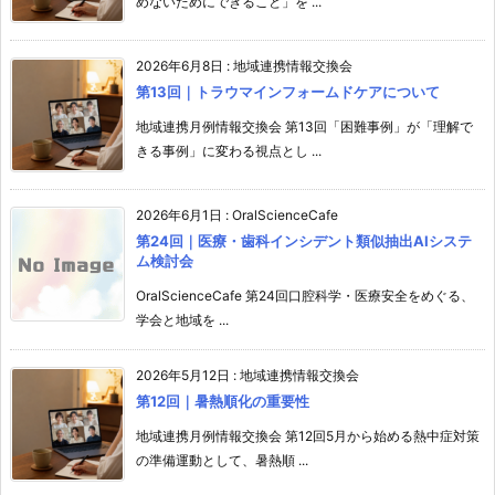
めないためにできること」を ...
2026年6月8日
:
地域連携情報交換会
第13回｜トラウマインフォームドケアについて
地域連携月例情報交換会 第13回「困難事例」が「理解で
きる事例」に変わる視点とし ...
2026年6月1日
:
OralScienceCafe
第24回｜医療・歯科インシデント類似抽出AIシステ
ム検討会
OralScienceCafe 第24回口腔科学・医療安全をめぐる、
学会と地域を ...
2026年5月12日
:
地域連携情報交換会
第12回｜暑熱順化の重要性
地域連携月例情報交換会 第12回5月から始める熱中症対策
の準備運動として、暑熱順 ...